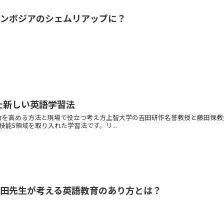
カンボジアのシェムリアップに？
た新しい英語学習法
a に学ぶ - 英語力を高める方法と現場で役立つ考え方上智大学の吉田研作名誉教授と
能5領域を取り入れた学習法です。リ...
吉田先生が考える英語教育のあり方とは？