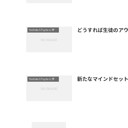
どうすれば生徒のア
Yoshida X Fujita に学ぶ-英語力を高める方法と現場で役立つ考え方
新たなマインドセッ
Yoshida X Fujita に学ぶ-英語力を高める方法と現場で役立つ考え方