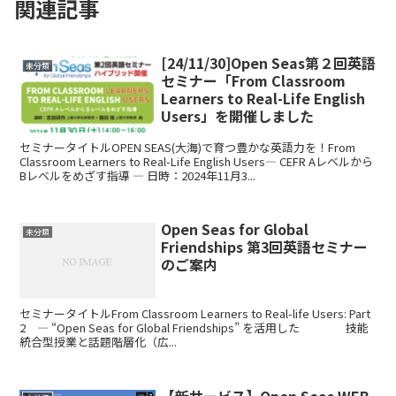
関連記事
[24/11/30]Open Seas第２回英語
未分類
セミナー「From Classroom
Learners to Real-Life English
Users」を開催しました
セミナータイトルOPEN SEAS(大海)で育つ豊かな英語力を！From
Classroom Learners to Real-Life English Users― CEFR Aレベルから
Bレベルをめざす指導 ― 日時：2024年11月3...
Open Seas for Global
未分類
Friendships 第3回英語セミナー
のご案内
セミナータイトルFrom Classroom Learners to Real-life Users: Part
2 ― “Open Seas for Global Friendships” を活用した 技能
統合型授業と話題階層化（広...
【新サービス】Open Seas WEB